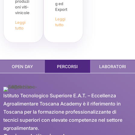
produzi
g ed
oni viti-
Export
vinicole
Leggi
Leggi
tutto
tutto
OPEN DAY
PERCORSI
LABORATORI
Istituto Tecnologico Superiore E.A.T. – Eccellenza
Agroalimentare Toscana Academy è il riferimento in
Toscana per la formazione professionalizzante di
tecnici superiori con elevate competenze nel settore
agroalimentare.