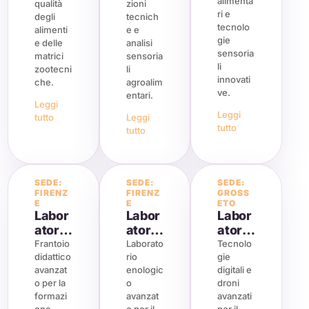
alimenta
qualità
zioni
liment
ri e
degli
tecnich
ari
tecnolo
alimenti
e e
gie
e delle
analisi
sensoria
matrici
sensoria
li
zootecni
li
innovati
che.
agroalim
ve.
entari.
Leggi
Leggi
tutto
Leggi
tutto
tutto
SEDE:
SEDE:
SEDE:
FIRENZ
FIRENZ
GROSS
E
E
ETO
Labor
Labor
Labor
atorio
atorio
atorio
didatti
analis
agric
Frantoio
Laborato
Tecnolo
didattico
rio
gie
co di
i per il
oltura
avanzat
enologic
digitali e
frangi
contr
di
o per la
o
droni
tura
ollo
precis
formazi
avanzat
avanzati
ad
dei
ione