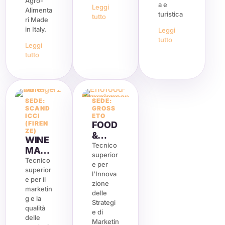
Agro-
a e
Leggi
Alimenta
turistica
tutto
ri Made
in Italy.
Leggi
tutto
Leggi
tutto
SEDE:
SEDE:
SCAND
GROSS
ICCI
ETO
(FIREN
FOOD
ZE)
&
WINE
WINE
Tecnico
MAN
superior
MAN
AGER
Tecnico
e per
AGER
superior
l’Innova
e per il
zione
marketin
delle
g e la
Strategi
qualità
e di
delle
Marketin