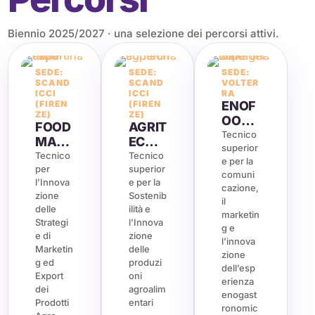
Biennio 2025/2027 · una selezione dei percorsi attivi.
SEDE:
SEDE:
SEDE:
SCAND
SCAND
VOLTER
ICCI
ICCI
RA
(FIREN
(FIREN
ENOF
ZE)
ZE)
OOD
FOOD
AGRIT
MAN
Tecnico
MAR
ECH
superior
AGER
KETIN
MAN
Tecnico
Tecnico
e per la
per
superior
G &
AGER
comuni
l’Innova
e per la
EXPO
cazione,
zione
Sostenib
RT
il
delle
ilità e
MAN
marketin
Strategi
l’Innova
g e
AGEM
e di
zione
l’innova
ENT
Marketin
delle
zione
g ed
produzi
dell’esp
Export
oni
erienza
dei
agroalim
enogast
Prodotti
entari
ronomic