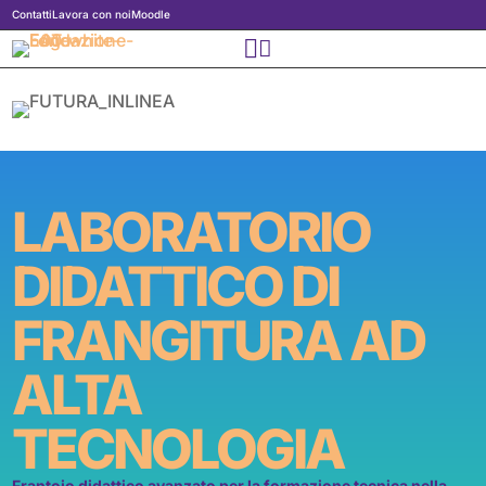
Contatti
Lavora con noi
Moodle


LABORATORIO
DIDATTICO DI
FRANGITURA AD
ALTA
TECNOLOGIA
Frantoio didattico avanzato per la formazione tecnica nella