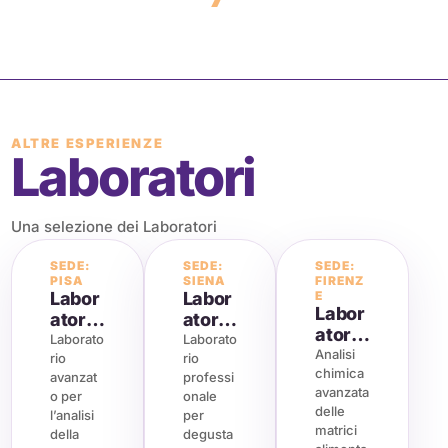
ALTRE ESPERIENZE
Laboratori
Una selezione dei Laboratori
SEDE:
SEDE:
SEDE:
PISA
SIENA
FIRENZ
Labor
Labor
E
Labor
atorio
atorio
atorio
analis
senso
Laborato
Laborato
analis
Analisi
rio
rio
i degli
riale
chimica
i di
avanzat
professi
alime
avanzata
prodo
o per
onale
nti
delle
l’analisi
per
tti
matrici
della
degusta
agroa