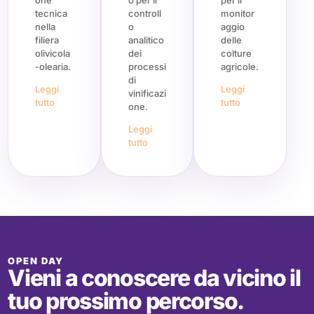
one
o per il
per il
alta
proce
tecnica
controll
monitor
tecnol
ssi di
nella
o
aggio
ogia
vinific
filiera
analitico
delle
azion
olivicola
dei
colture
e
-olearia.
processi
agricole.
Enola
di
Leggi
Leggi
vinificazi
b
tutto
tutto
one.
Leggi
tutto
OPEN DAY
Vieni a conoscere da vicino il
tuo prossimo percorso.