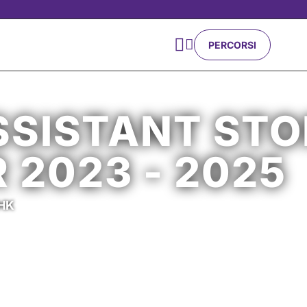


PERCORSI
SSISTANT STO
2023 - 2025
AHK