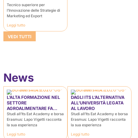
Tecnico superiore per
l’Innovazione delle Strategie di
Marketing ed Export
Leggi tutto
VEDI TUTTI
News
L’ALTA FORMAZIONE NEL
DAGLI ITS L’ALTERNATIVA
SETTORE
ALL’UNIVERSITÀ LEGATA
AGROALIMENTARE FA
AL LAVORO
CULTURA
Studi all’Its Eat Academy e borsa
Studi all’Its Eat Academy e borsa
Erasmus: Lapo Vigetti racconta
Erasmus: Lapo Vigetti racconta
la sua esperienza
la sua esperienza
Leggi tutto
Leggi tutto