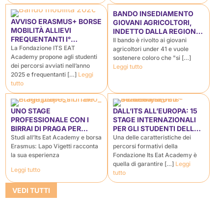
BANDO INSEDIAMENTO
AVVISO ERASMUS+ BORSE
GIOVANI AGRICOLTORI,
MOBILITÀ ALLIEVI
INDETTO DALLA REGIONE
FREQUENTANTI I°
TOSCANA NELL’AMBITO
Il bando è rivolto ai giovani
ANNUALITÀ (PERCORSI
La Fondazione ITS EAT
DEL PROGETTO
agricoltori under 41 e vuole
AVVIATI A.F. 2025)
Academy propone agli studenti
GIOVANISÌ.
sostenere coloro che "si […]
dei percorsi avviati nell’anno
Leggi tutto
2025 e frequentanti […]
Leggi
tutto
UNO STAGE
DALL’ITS ALL’EUROPA: 15
PROFESSIONALE CON I
STAGE INTERNAZIONALI
BIRRAI DI PRAGA PER
PER GLI STUDENTI DELLA
DIVENTARE MANAGER DEL
FONDAZIONE ITS E.A.T.
Studi all’Its Eat Academy e borsa
Una delle caratteristiche dei
SETTORE “ENOFOOD”
ACADEMY
Erasmus: Lapo Vigetti racconta
percorsi formativi della
la sua esperienza
Fondazione Its Eat Academy è
quella di garantire […]
Leggi
Leggi tutto
tutto
VEDI TUTTI