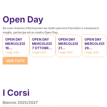
Open Day
Se vuoi ricevere informazioni sui nostri percorsi formativi e conoscerci
meglio, partecipa ad un nostro Open Day.
OPEN DAY
OPEN DAY
OPEN DAY
OPEN DAY
MERCOLEDÌ
MERCOLEDÌ
MERCOLEDÌ
MERCOLEDÌ
16
7 OTTOBRE:
21
26
SETTEMBRE:
16:30 –
OTTOBRE:
AGOSTO:
Leggi tutto
Leggi tutto
Leggi tutto
Leggi tutto
16:30 – 18:00
18:00
16:30 –
15:30 –
(SCANDICCI)
(SCANDICCI)
18:00
16:30
VEDI TUTTI
(SCANDICCI)
I Corsi
Biennio 2025/2027